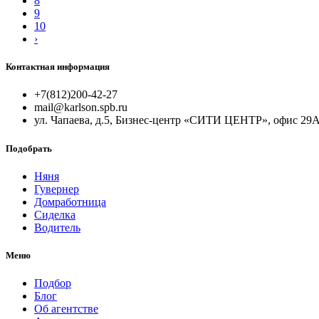
8
9
10
›
Контактная информация
+7(812)200-42-27
mail@karlson.spb.ru
ул. Чапаева, д.5, Бизнес-центр «СИТИ ЦЕНТР», офис 29
Подобрать
Няня
Гувернер
Домработница
Сиделка
Водитель
Меню
Подбор
Блог
Об агентстве