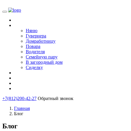
Главная
Подобрать
Няню
Гувернера
Домработницу
Повара
Водителя
Семейную пару
В загородный дом
Сиделку
Блог
О нас
Анкета соискателя
Контакты
+7(812)200-42-27
Обратный звонок
Главная
Блог
Блог