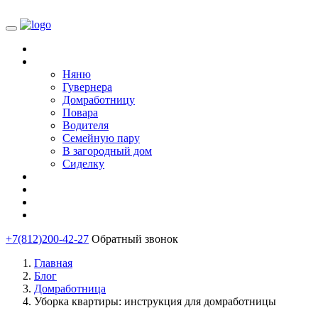
Главная
Подобрать
Няню
Гувернера
Домработницу
Повара
Водителя
Семейную пару
В загородный дом
Сиделку
Блог
О нас
Анкета соискателя
Контакты
+7(812)200-42-27
Обратный звонок
Главная
Блог
Домработница
Уборка квартиры: инструкция для домработницы