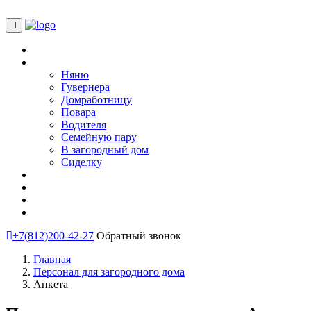
Главная
Подобрать
Няню
Гувернера
Домработницу
Повара
Водителя
Семейную пару
В загородный дом
Сиделку
Блог
О нас
Анкета соискателя
Контакты
+7(812)200-42-27
Обратный звонок
Главная
Персонал для загородного дома
Анкета