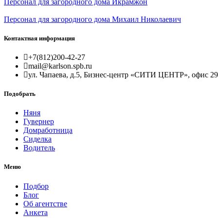
Персонал для загородного дома Икрамжон
Персонал для загородного дома Михаил Николаевич
Контактная информация
+7(812)200-42-27
mail@karlson.spb.ru
ул. Чапаева, д.5, Бизнес-центр «СИТИ ЦЕНТР», офис 2
Подобрать
Няня
Гувернер
Домработница
Сиделка
Водитель
Меню
Подбор
Блог
Об агентстве
Анкета