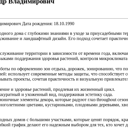
ндр Владимирович
адимирович
Дата рождения: 18.10.1990
ого дома с глубокими знаниями в уходе за приусадебными тер
уживание и ландшафтный дизайн. Его подход сочетает практичнос
бслуживание территории в зависимости от времени года, включая
авыками поддержания здоровья растений, контроля микроклимат
аботы по оформлению зон отдыха, дорожек, зонированию, что п
елей: использует современные методы защиты, что способствует 
ывать проекты, сочетая практичность и визуальную привлекате
ение и здоровье растений, продлевая их жизненный цикл.
ккуратный и ухоженный вид, поддерживая эстетику сада.
оничные элементы декора, которые радуют глаз throughout сезон
многолетними цветами, кустарниками, плодовыми деревьями, хв
дных домов с большими участками, которые ценят порядок, крас
гибкий график делают его надежным выбором для тех, кто хочет 