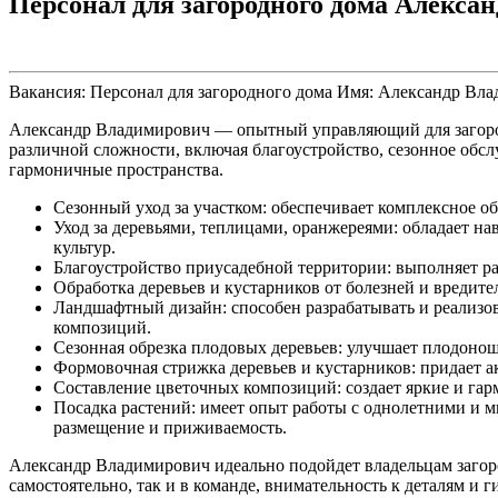
Персонал для загородного дома Алекса
Вакансия: Персонал для загородного дома
Имя: Александр Вл
Александр Владимирович — опытный управляющий для загородн
различной сложности, включая благоустройство, сезонное обсл
гармоничные пространства.
Сезонный уход за участком: обеспечивает комплексное о
Уход за деревьями, теплицами, оранжереями: обладает н
культур.
Благоустройство приусадебной территории: выполняет р
Обработка деревьев и кустарников от болезней и вредит
Ландшафтный дизайн: способен разрабатывать и реализов
композиций.
Сезонная обрезка плодовых деревьев: улучшает плодонош
Формовочная стрижка деревьев и кустарников: придает а
Составление цветочных композиций: создает яркие и гарм
Посадка растений: имеет опыт работы с однолетними и 
размещение и приживаемость.
Александр Владимирович идеально подойдет владельцам загоро
самостоятельно, так и в команде, внимательность к деталям и 